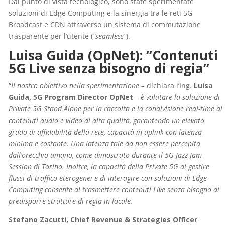
Dal punto di vista tecnologico, sono state sperimentate
soluzioni di Edge Computing e la sinergia tra le reti 5G
Broadcast e CDN attraverso un sistema di commutazione
trasparente per l’utente (
“seamless”
).
Luisa Guida (OpNet): “Contenuti
5G Live senza bisogno di regia”
“
Il nostro obiettivo nella sperimentazione –
dichiara l’Ing.
Luisa
Guida, 5G Program Director OpNet
– è valutare la soluzione di
Private 5G Stand Alone per la raccolta e la condivisione real-time di
contenuti audio e video di alta qualità, garantendo un elevato
grado di affidabilità della rete, capacità in uplink con latenza
minima e costante. Una latenza tale da non essere percepita
dall’orecchio umano, come dimostrato durante il 5G Jazz Jam
Session di Torino. Inoltre, la capacità della Private 5G di gestire
flussi di traffico eterogenei e di interagire con soluzioni di Edge
Computing consente di trasmettere contenuti Live senza bisogno di
predisporre strutture di regia in locale.
Stefano Zacutti, Chief Revenue & Strategies Officer