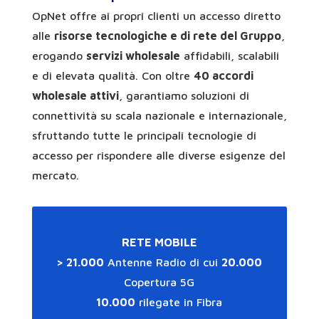
OpNet offre ai propri clienti un accesso diretto
alle
risorse tecnologiche e di rete del Gruppo
,
erogando
servizi wholesale
affidabili, scalabili
e di elevata qualità. Con oltre
40 accordi
wholesale attivi
, garantiamo soluzioni di
connettività su scala nazionale e internazionale,
sfruttando tutte le principali tecnologie di
accesso per rispondere alle diverse esigenze del
mercato.
RETE MOBILE
> 21.000
Antenne Radio
di cui
20.000
Copertura
5G
10.000
rilegate in Fibra